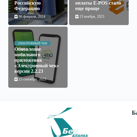
Российскую
оплаты E-POS стало
Федерацию
еще проще
06 февраля, 2024
23 ноября, 2023
ЭЛЕКТРОННЫЙ ЧЕК
Обновление
мобильного
приложения
«Электронный чек»
версии 2.2.23
23 сентября, 2023
Б