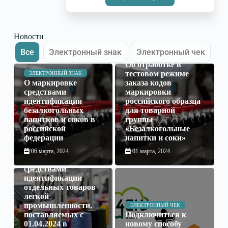
Новости
Все
Электронный знак
Электронный чек
ЭЛЕКТРОННЫЙ ЗНАК
Об отработке в
тестовом режиме
ЭЛЕКТРОННЫЙ ЗНАК
О маркировке
заказа кодов
средствами
маркировки
идентификации
российского образца
безалкогольных
для товарной
напитков и соков в
группы
российской
«Безалкогольные
федерации
напитки и соки»
ЭЛЕКТРОННЫЙ ЗНАК
06 марта, 2024
01 марта, 2024
О маркировке
средствами
идентификации
отдельных товаров
легкой
промышленности,
ЭЛЕКТРОННЫЙ ЧЕК
поставляемых с
Подключиться к
01.04.2024 в
новому способу