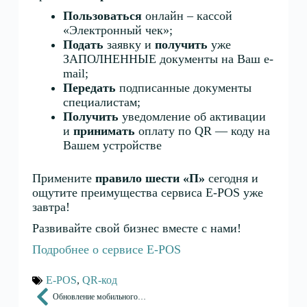
Пользоваться
онлайн – кассой
«Электронный чек»;
Подать
заявку и
получить
уже
ЗАПОЛНЕННЫЕ документы на Ваш e-
mail;
Передать
подписанные документы
специалистам;
Получить
уведомление об активации
и
принимать
оплату по QR — коду на
Вашем устройстве
Примените
правило шести «П»
сегодня и
ощутите преимущества сервиса E-POS уже
завтра!
Развивайте свой бизнес вместе с нами!
Подробнее о сервисе
E-POS
E-POS
,
QR-код
Обновление мобильного приложения «Электронный чек» версии 2.2.23