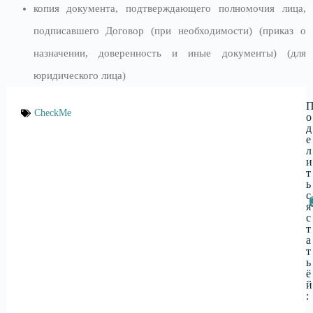
копия документа, подтверждающего полномочия лица,
подписавшего Договор (при необходимости) (приказ о
назначении, доверенность и иные документы) (для
юридического лица)
CheckMe
о
д
е
л
и
т
ь
с
я
с
т
а
т
ь
ё
й
: