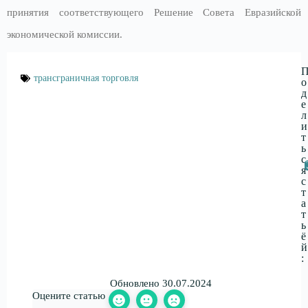
принятия соответствующего Решение Совета Евразийской
экономической комиссии.
трансграничная торговля
о
д
е
л
и
т
ь
с
я
с
т
а
т
ь
ё
й
:
Обновлено 30.07.2024
Оцените статью