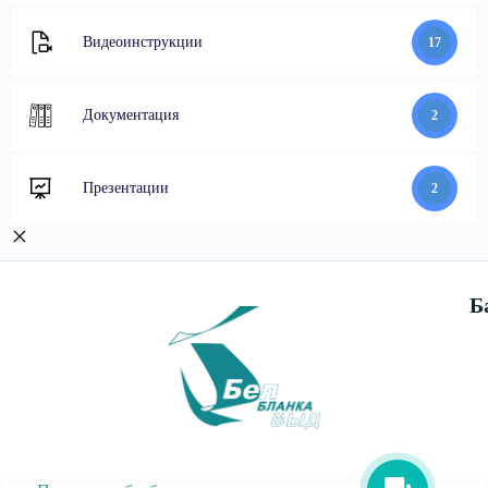
Видеоинструкции
17
Документация
2
Презентации
2
Б