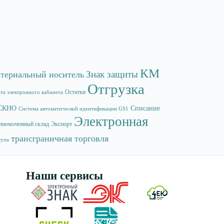
КМ
Знак защиты
териальный носитель
Отгрузка
Остатки
та электронного кабинета
СКНО
Списание
Система автоматической идентификации GS1
Электронная
лномоченный склад
Экспорт
трансграничная торговля
тупа
Наши сервисы