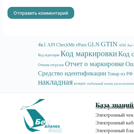
Отправить комментарий
GTIN
GLN
4в1
API
CheckMe
ePass
АПИ
Акт 
Код маркировки
Код 
Код агрегации
Отчет о маркировке
Ош
Отмена отгрузки
Средство идентификации
Товар из РФ
накладная
возврат
глобальный номер расположени
База знаний
Электронный зна
Электронный чек
Электронный каб
Электронный бла