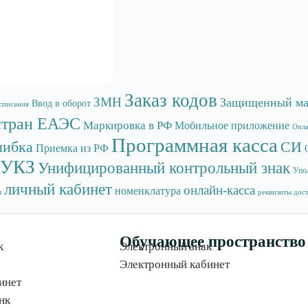
Заказ кодов
ЗМН
Защищенный ма
Ввод в оборот
списания
стран ЕАЭС
Маркировка в РФ
Мобильное приложение
Опла
Программная касса
ибка
СИ
Приемка из РФ
УКЗ
Унифицированный контрольный знак
Упо
личный кабинет
онлайн-касса
номенклатура
я
реквизиты дос
Обучающее пространство
к
Электронный знак
Электронный кабинет
инет
нк