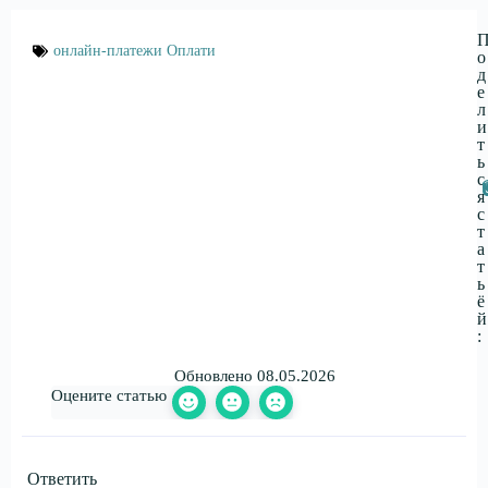
онлайн-платежи Оплати
о
д
е
л
и
т
ь
с
я
с
т
а
т
ь
ё
й
:
Обновлено 08.05.2026
Оцените статью
Ответить