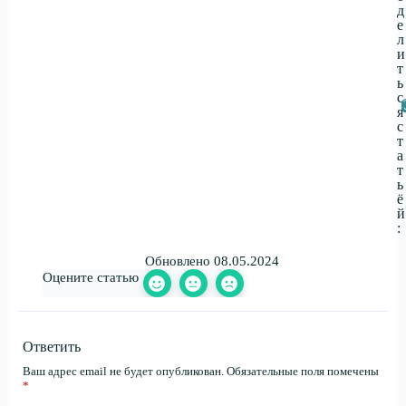
д
е
л
и
т
ь
с
я
с
т
а
т
ь
ё
й
:
Обновлено 08.05.2024
Оцените статью
Ответить
Ваш адрес email не будет опубликован.
Обязательные поля помечены
*