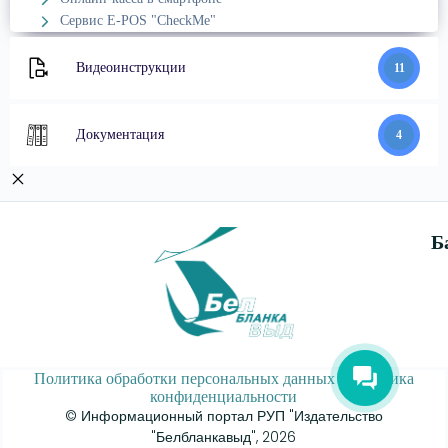
Сервис E-POS "CheckMe"
Видеоинструкции
11
Документация
4
Б
Политика обработки персональных данных
|
Политика
конфиденциальности
© Информационный портал РУП "Издательство
"Белбланкавыд", 2026