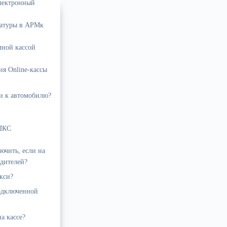
лектронный
латуры в АРМк
мной кассой
я Online-кассы
си к автомобилю?
 ПКС
ючить, если на
одителей?
кси?
подключенной
а кассе?