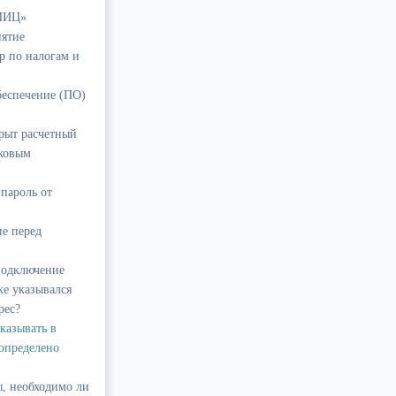
«ИИЦ»
иятие
р по налогам и
беспечение (ПО)
крыт расчетный
ековым
 пароль от
ие перед
подключение
ке указывался
рес?
казывать в
 определено
, необходимо ли