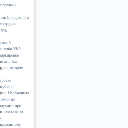
 передачи
ния (продавца) в
площадки
ара,
ежащий
и либо УКЗ.
маркировки.
исать. Как
р, на котором
ировке
спублике
ации. Необходимо
зимой из
одукции при
ии или можно
и.
цированному