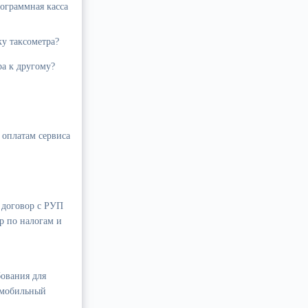
рограммная касса
у таксометра?
ра к другому?
 оплатам сервиса
н договор с РУП
р по налогам и
бования для
 мобильный