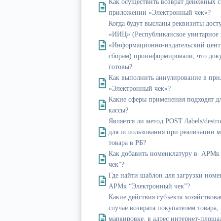
Как осуществить возврат денежных с
приложении «Электронный чек»?
Когда будут высланы реквизиты дост
«ИИЦ» (Республиканское унитарное 
«Информационно-издательский цент
сборам) проинформировали, что док
готовы?
Как выполнить аннулирование в пр
«Электронный чек»?
Какие сферы применения подходят д
кассы?
Является ли метод POST /labels/destr
для использования при реализации 
товара в РБ?
Как добавить номенклатуру в АРМк
чек”?
Где найти шаблон для загрузки номе
АРМк “Электронный чек”?
Какие действия субъекта хозяйствова
случае возврата покупателем товара
маркировке, в адрес интернет-площа