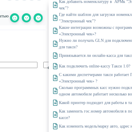
Как добавить номенклатуру в АРМк “Э
чек”?
Где найти шаблон для загрузки номенк
атью
“Электронный чек”?
Какие интеграции возможны с програм
«Электронный чек»?
Нужно ли получать GLN для подключени
для такси?
Привязывается ли онлайн-касса для так
Как подключить online-кассу Такси 1.0?
Сайт
С какими диспетчерами такси работает
«Электронный чек» ?
Сколько программных касс нужно подкл
одном автомобиле работает несколько в
Какой принтер подходит для работы в та
Как заменить гос.номер автомобиля в 
кассе?
Как изменить модель/марку авто, адрес н