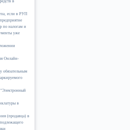
редств в
упа, если в РУП
предприятие
р по налогам и
ументы уже
иложении
ля Онлайн-
oy обязательным
маркируемого
 “Электронный
нклатуры в
ния (продавца) в
, подлежащего
дки