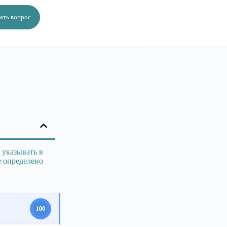
ать вопрос
 указывать в
е определено
100