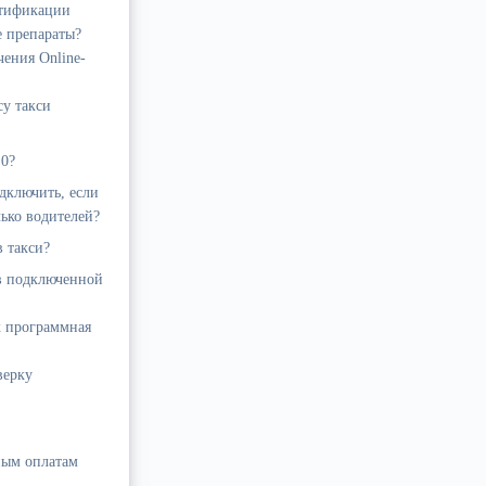
нтификации
е препараты?
ения Online-
у такси
.0?
дключить, если
лько водителей?
в такси?
 в подключенной
к программная
верку
ным оплатам