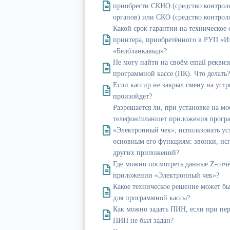
приобрести СКНО (средство контрол
органов) или СКО (средство контроля
Какой срок гарантии на техническое
принтера, приобретённого в РУП «И
«Белбланкавыд»?
Не могу найти на своём email реквиз
программной кассе (ПК). Что делать?
Если кассир не закрыл смену на устр
произойдет?
Разрешается ли, при установке на м
телефон/планшет приложения прогр
«Электронный чек», использовать ус
основным его функциям: звонки, ис
других приложений?
Где можно посмотреть данные Z-отчё
приложении «Электронный чек»?
Какое техническое решение может бы
для программной кассы?
Как можно задать ПИН, если при пе
ПИН не был задан?