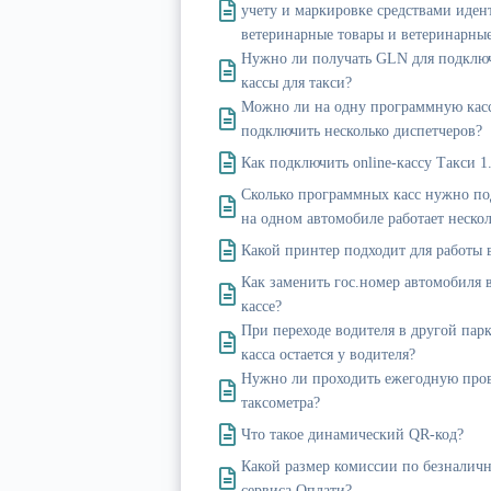
учету и маркировке средствами иде
ветеринарные товары и ветеринарны
Нужно ли получать GLN для подключ
кассы для такси?
Можно ли на одну программную касс
подключить несколько диспетчеров?
Как подключить online-кассу Такси 1
Сколько программных касс нужно по
на одном автомобиле работает неско
Какой принтер подходит для работы 
Как заменить гос.номер автомобиля
кассе?
При переходе водителя в другой пар
касса остается у водителя?
Нужно ли проходить ежегодную про
таксометра?
Что такое динамический QR-код?
Какой размер комиссии по безналич
сервиса Оплати?