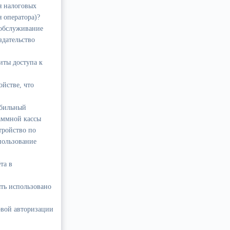
я налоговых
 оператора)?
 обслуживание
здательство
иты доступа к
ойстве, что
обильный
аммной кассы
тройство по
пользование
та в
ть использовано
рвой авторизации