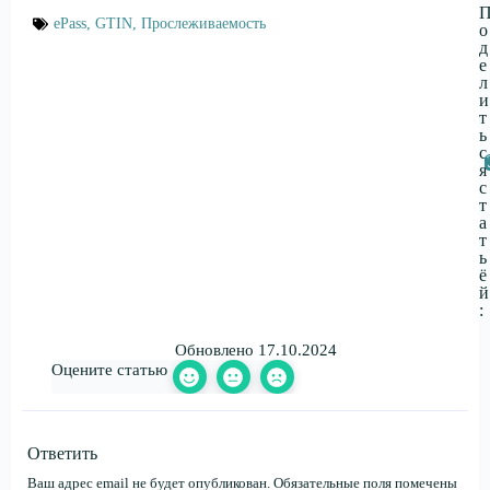
ePass
,
GTIN
,
Прослеживаемость
о
д
е
л
и
т
ь
с
я
с
т
а
т
ь
ё
й
:
Обновлено 17.10.2024
Оцените статью
Ответить
Ваш адрес email не будет опубликован.
Обязательные поля помечены