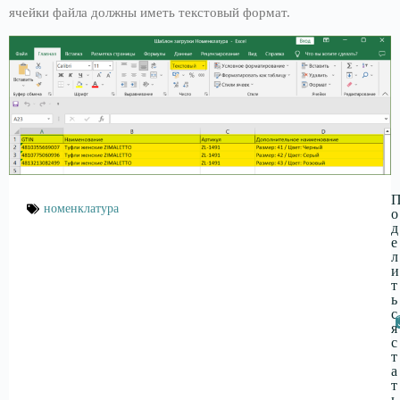
ячейки файла должны иметь текстовый формат.
номенклатура
о
д
е
л
и
т
ь
с
я
с
т
а
т
ь