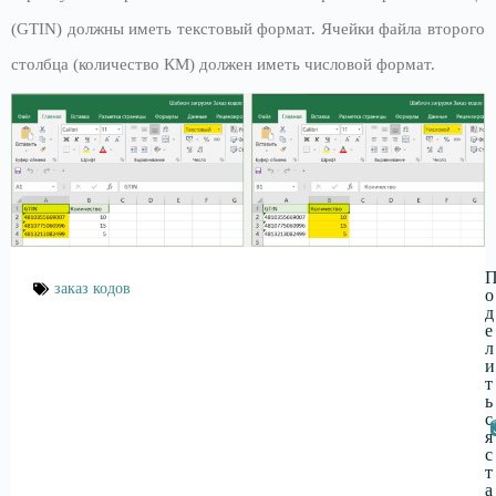
(GTIN) должны иметь текстовый формат. Ячейки файла второго
столбца (количество КМ) должен иметь числовой формат.
заказ кодов
о
д
е
л
и
т
ь
с
я
с
т
а