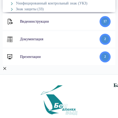
Унифицированный контрольный знак (УКЗ)
Знак защиты (ЗЗ)
Видеоинструкции
17
Документация
2
Презентации
2
Б