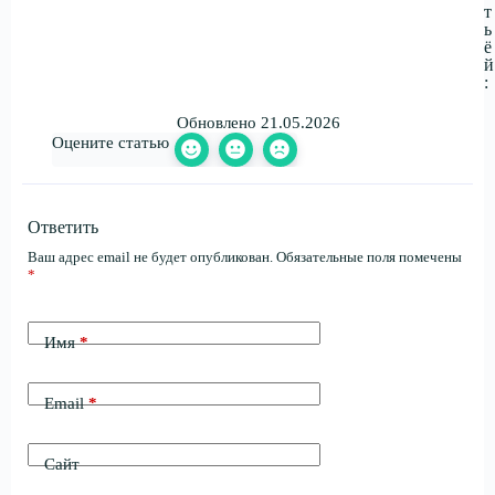
т
ь
ё
й
:
Обновлено 21.05.2026
Оцените статью
Ответить
Ваш адрес email не будет опубликован.
Обязательные поля помечены
*
Имя
*
Email
*
Сайт