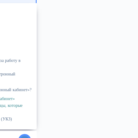
за работу в
ктронный
ронный кабинет»?
абинет»
яцы, которые
 (УКЗ)