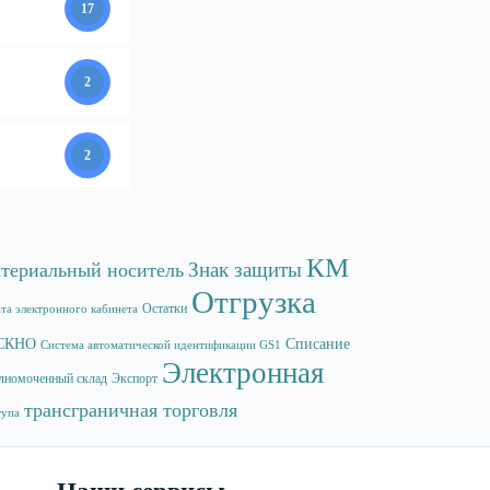
17
2
2
КМ
Знак защиты
териальный носитель
Отгрузка
Остатки
та электронного кабинета
СКНО
Списание
Система автоматической идентификации GS1
Электронная
лномоченный склад
Экспорт
трансграничная торговля
тупа