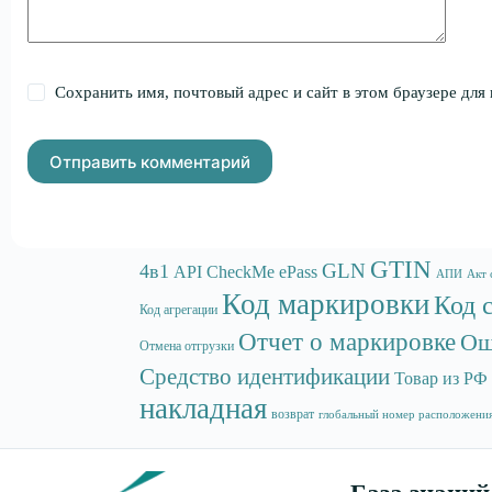
Сохранить имя, почтовый адрес и сайт в этом браузере дл
Отправить комментарий
GTIN
GLN
4в1
API
CheckMe
ePass
АПИ
Акт 
Код маркировки
Код 
Код агрегации
Отчет о маркировке
Ош
Отмена отгрузки
Средство идентификации
Товар из РФ
накладная
возврат
глобальный номер расположени