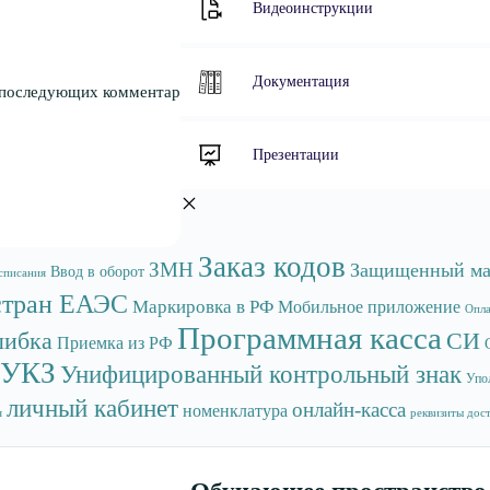
Видеоинструкции
Документация
я последующих комментариев.
Презентации
Заказ кодов
ЗМН
Защищенный ма
Ввод в оборот
списания
стран ЕАЭС
Маркировка в РФ
Мобильное приложение
Опла
Программная касса
ибка
СИ
Приемка из РФ
УКЗ
Унифицированный контрольный знак
Упо
личный кабинет
онлайн-касса
номенклатура
я
реквизиты дос