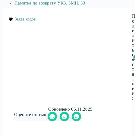
Памятка по возврату УКЗ, ЗМН, ЗЗ
Заказ кодов
о
д
е
л
и
т
ь
с
я
с
т
а
т
ь
ё
й
:
Обновлено 06.11.2025
Оцените статью