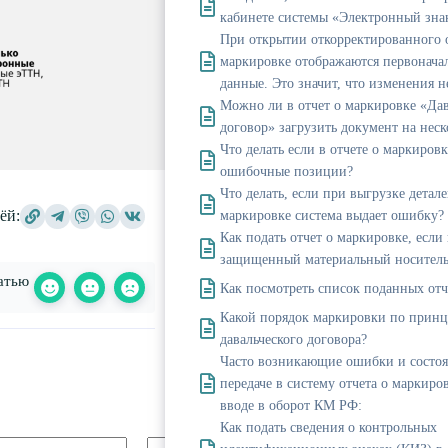
кабинете системы «Электронный зна
При открытии откорректированного о
маркировке отображаются первонача
данные. Это значит, что изменения н
Можно ли в отчет о маркировке «Да
договор» загрузить документ на нес
Что делать если в отчете о маркировк
ошибочные позиции?
Что делать, если при выгрузке детале
ёй:
маркировке система выдает ошибку?
Как подать отчет о маркировке, если
защищенный материальный носител
атью
Как посмотреть список поданных отч
Какой порядок маркировки по прин
давальческого договора?
Часто возникающие ошибки и состо
передаче в систему отчета о маркир
вводе в оборот КМ РФ:
Как подать сведения о контрольных