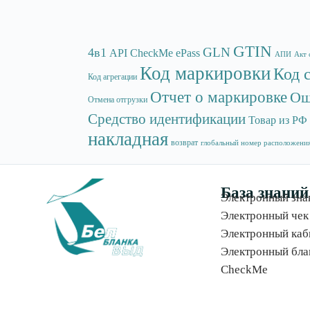
GTIN
GLN
4в1
API
CheckMe
ePass
АПИ
Акт 
Код маркировки
Код 
Код агрегации
Отчет о маркировке
Ош
Отмена отгрузки
Средство идентификации
Товар из РФ
накладная
возврат
глобальный номер расположени
База знаний
Электронный зна
Электронный чек
Электронный каб
Электронный бла
CheckMe