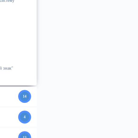
систему
й знак"
14
4
13