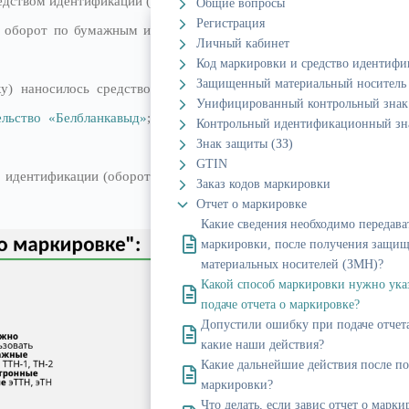
едством идентификации (
Общие вопросы
Регистрация
н оборот по бумажным и
Личный кабинет
Код маркировки и средство идентиф
Защищенный материальный носитель
у) наносилось средство
Унифицированный контрольный знак
льство «Белбланкавыд»
;
Контрольный идентификационный зн
Знак защиты (ЗЗ)
GTIN
о идентификации (оборот
Заказ кодов маркировки
Отчет о маркировке
Какие сведения необходимо передава
маркировки, после получения защи
материальных носителей (ЗМН)?
Какой способ маркировки нужно ука
подаче отчета о маркировке?
Допустили ошибку при подаче отчета
какие наши действия?
Какие дальнейшие действия после по
маркировки?
Что делать, если завис отчет о марк