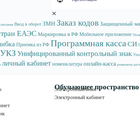
Заказ кодов
ЗМН
Защищенный ма
Ввод в оборот
списания
стран ЕАЭС
Маркировка в РФ
Мобильное приложение
Опла
Программная касса
ибка
СИ
Приемка из РФ
УКЗ
Унифицированный контрольный знак
Упо
личный кабинет
онлайн-касса
номенклатура
я
реквизиты дос
Обучающее пространство
к
Электронный знак
Электронный кабинет
инет
нк