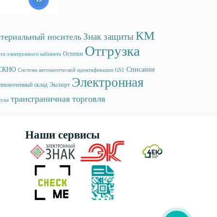
КМ
Знак защиты
териальный носитель
Отгрузка
Остатки
та электронного кабинета
СКНО
Списание
Система автоматической идентификации GS1
Электронная
лномоченный склад
Экспорт
трансграничная торговля
тупа
Наши сервисы