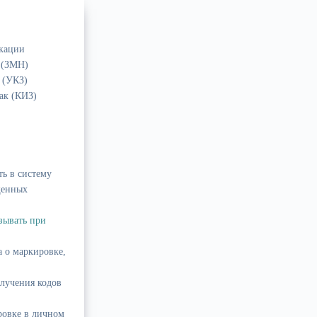
икации
 (ЗМН)
 (УКЗ)
ак (КИЗ)
ть в систему
щенных
зывать при
 о маркировке,
лучения кодов
ировке в личном