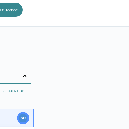
ать вопрос
казывать при
249