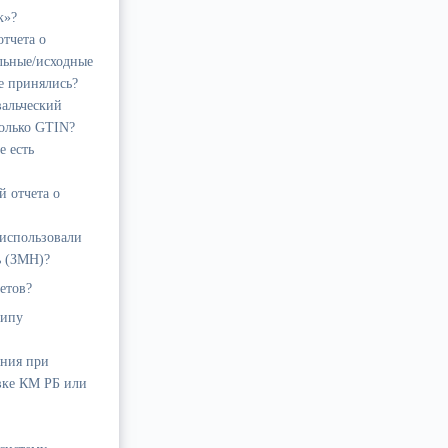
к»?
тчета о
льные/исходные
е принялись?
вальческий
колько GTIN?
е есть
й отчета о
 использовали
ь (ЗМН)?
етов?
ципу
яния при
овке КМ РБ или