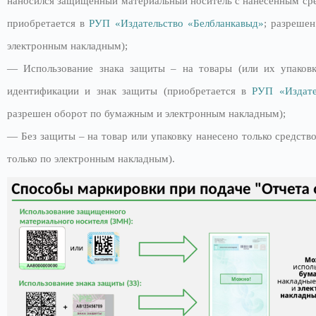
наносился защищенный материальный носитель с нанесенным ср
приобретается в
РУП «Издательство «Белбланкавыд»
; разреше
электронным накладным);
— Использование знака защиты – на товары (или их упаковк
идентификации и знак защиты (приобретается в
РУП «Издате
разрешен оборот по бумажным и электронным накладным);
— Без защиты – на товар или упаковку нанесено только средств
только по электронным накладным).