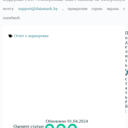
почту
support@datamark.by
, прикрепив скрин экрана с
ошибкой.
Отчет о маркировке
о
д
е
л
и
т
ь
с
я
с
т
а
т
ь
ё
й
:
Обновлено 01.04.2024
Оцените статью