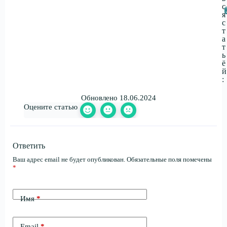
с
я
с
т
а
т
ь
ё
й
:
Обновлено 18.06.2024
Оцените статью
Ответить
Ваш адрес email не будет опубликован.
Обязательные поля помечены
*
Имя
*
Email
*