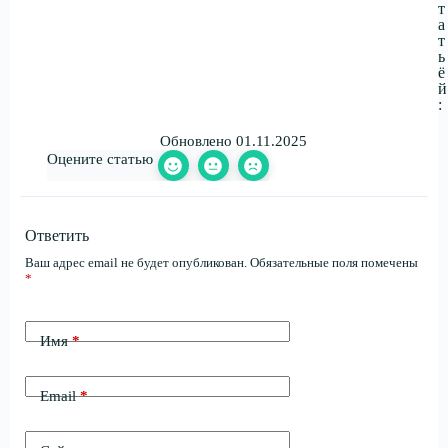
т
а
т
ь
ё
й
:
Обновлено 01.11.2025
Оцените статью
Ответить
Ваш адрес email не будет опубликован.
Обязательные поля помечены
*
Имя
*
Email
*