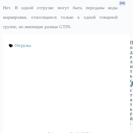
Нет. В одной отгрузке могут быть переданы коды
маркировки, относящиеся только к одной товарной
группе, но имеющие разные GTIN.
Отгрузка
о
д
е
л
и
т
ь
с
я
с
т
а
т
ь
ё
й
: