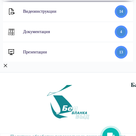
Видеоинструкции
14
Документация
4
Презентации
13
Б