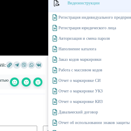
Видеоинструкции
Регистрация индивидуального предпри
Регистрация юридического лица
Авторизация и смена пароля
Наполнение каталога
Заказ кодов маркировки
ёй:
Работа с массивом кодов
атью
Отчет о маркировке СИ
Отчет о маркировке УКЗ
Отчет о маркировке КИЗ
Давальческий договор
Отчет об использовании знаков защиты