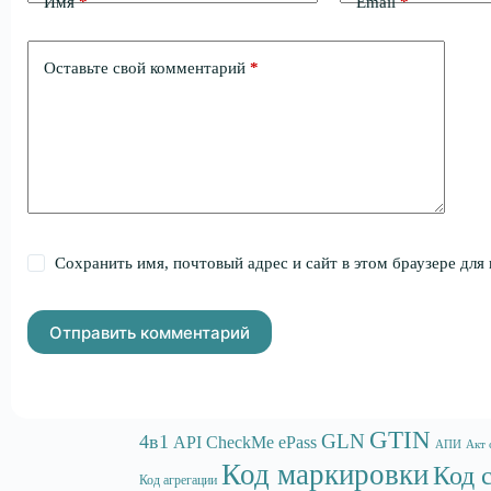
Имя
*
Email
*
Оставьте свой комментарий
*
Сохранить имя, почтовый адрес и сайт в этом браузере дл
Отправить комментарий
GTIN
GLN
4в1
API
CheckMe
ePass
АПИ
Акт 
Код маркировки
Код 
Код агрегации