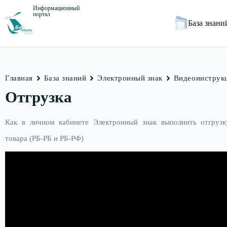
Информационный
портал
База знан
Главная
База знаний
Электронный знак
Видеоинструк
Отгрузка
Как в личном кабинете Электронный знак выполнить отгрузк
товара (РБ-РБ и РБ-РФ)