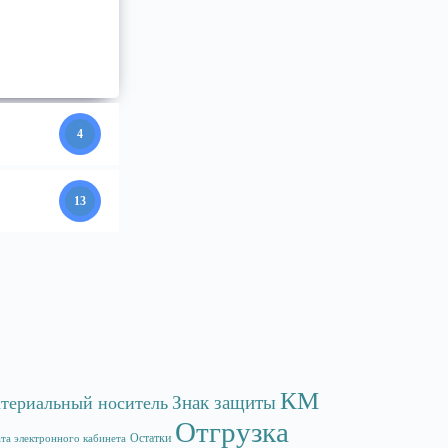
4
13
КМ
Знак защиты
териальный носитель
Отгрузка
Остатки
та электронного кабинета