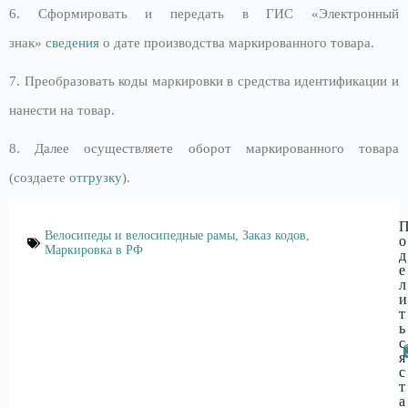
6. Сформировать и передать в ГИС «Электронный
знак»
сведения
о дате производства маркированного товара.
7. Преобразовать коды маркировки в средства идентификации и
нанести на товар.
8. Далее осуществляете оборот маркированного товара
(создаете
отгрузку
).
Велосипеды и велосипедные рамы
,
Заказ кодов
,
о
Маркировка в РФ
д
е
л
и
т
ь
с
я
с
т
а