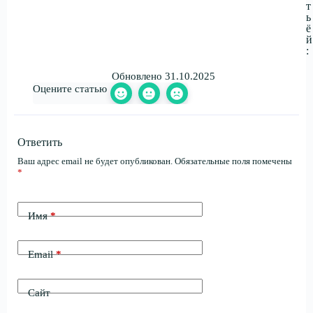
т
ь
ё
й
:
Обновлено 31.10.2025
Оцените статью
Ответить
Ваш адрес email не будет опубликован.
Обязательные поля помечены
*
Имя
*
Email
*
Сайт