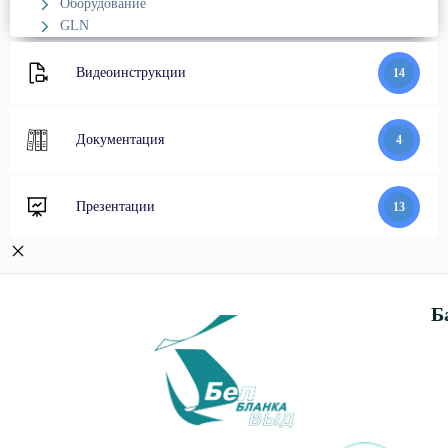
Оборудование
GLN
Видеоинструкции
14
Документация
4
Презентации
13
Б