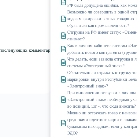
РФ была допущена ошибка, как можн
Возможно ли совершить в одной отгр
кодов маркировки разных товарных 
обувь и легкая промышленность?
Отгрузка на РФ имеет статус «Отмене
означает?
Как в личном кабинете системы «Эл
я последующих комментариев.
добавить нового контрагента (грузоп
Что делать, если зависла отгрузка в
системы «Электронный знак»?
Обязательно ли отражать отгрузку то
маркировки внутри Республики Бела
«Электронный знак»?
При выполнении отгрузки в личном 
«Электронный знак» необходимо указ
во позиций, шт.», что сюда вносить?
Можно ли отгружать товар с нанесе
средствами идентификации и знакам
бумажным накладным, если у контра
ЭДО?