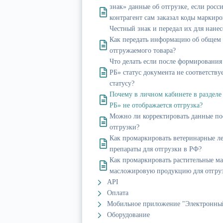
знак» данные об отгрузке, если росс
контрагент сам заказал коды маркиро
Честный знак и передал их для нанес
Как передать информацию об общем 
отгружаемого товара?
Что делать если после формирования
РБ» статус документа не соответству
статусу?
Почему в личном кабинете в разделе
РБ» не отображается отгрузка?
Можно ли корректировать данные по
отгрузки?
Как промаркировать ветеринарные л
препараты для отгрузки в РФ?
Как промаркировать растительные ма
масложировую продукцию для отгру
API
Оплата
Мобильное приложение "Электронны
Оборудование