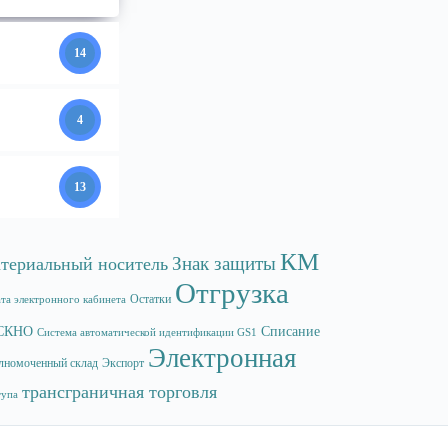
14
4
13
КМ
Знак защиты
териальный носитель
Отгрузка
Остатки
та электронного кабинета
СКНО
Списание
Система автоматической идентификации GS1
Электронная
лномоченный склад
Экспорт
трансграничная торговля
тупа