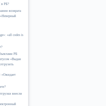
 в РБ?
вании возврата
у «Неверный
»: «all codes is
Ф?
убъектами РБ
татусом «Выдан
отгрузить
 с «Ожидает
ете?
тгрузки внесли
лектронный