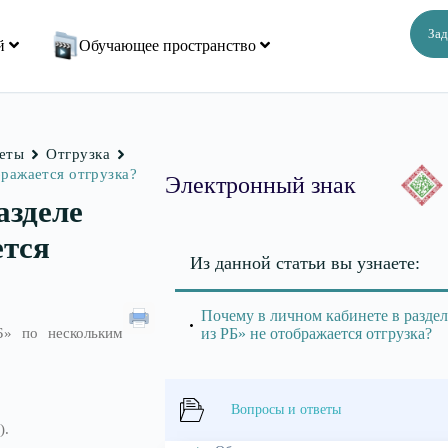
Зад
ий
Обучающее пространство
веты
Отгрузка
бражается отгрузка?
Электронный знак
азделе
ется
Из данной статьи вы узнаете:
Почему в личном кабинете в разде
Б» по нескольким
из РБ» не отображается отгрузка?
Вопросы и ответы
).