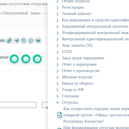
Общие вопросы
ины отсутствия отгрузки
Регистрация
 «Электронный знак» —
Личный кабинет
Код маркировки и средство идентиф
Защищенный материальный носитель
Унифицированный контрольный знак
Контрольный идентификационный зн
ёй:
Знак защиты (ЗЗ)
GTIN
атью
Заказ кодов маркировки
Отчет о маркировке
Отчет о производстве
Меховые изделия
Вывод из оборота
Товар из РФ
Списание
Отгрузка
Сайт
Как осуществить передачу кодов мар
товарной группе «Обувь» грузополу
Республику Казахстан?
При формировании отгрузки молочн