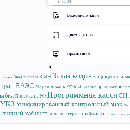
GLN
Видеоинструкции
Документация
Презентации
Заказ кодов
ЗМН
Защищенный ма
Ввод в оборот
списания
стран ЕАЭС
Маркировка в РФ
Мобильное приложение
Опла
Программная касса
ибка
СИ
Приемка из РФ
УКЗ
Унифицированный контрольный знак
Упо
личный кабинет
онлайн-касса
номенклатура
я
реквизиты дос