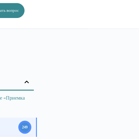
ать вопрос
ле «Приемка
249