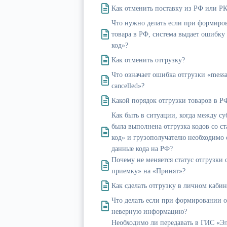
Как отменить поставку из РФ или РК
Что нужно делать если при формиро
товара в РФ, система выдает ошибк
код»?
Как отменить отгрузку?
Что означает ошибка отгрузки «message
cancelled»?
Какой порядок отгрузки товаров в Р
Как быть в ситуации, когда между с
была выполнена отгрузка кодов со с
код» и грузополучателю необходимо 
данные кода на РФ?
Почему не меняется статус отгрузки
приемку» на «Принят»?
Как сделать отгрузку в личном кабин
Что делать если при формировании о
неверную информацию?
Необходимо ли передавать в ГИС «Э