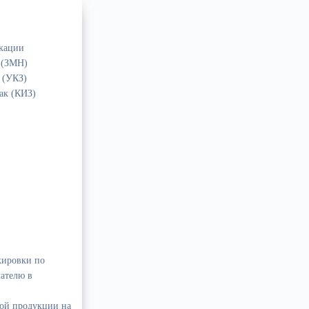
икации
 (ЗМН)
 (УКЗ)
ак (КИЗ)
кировки по
чателю в
ой продукции на