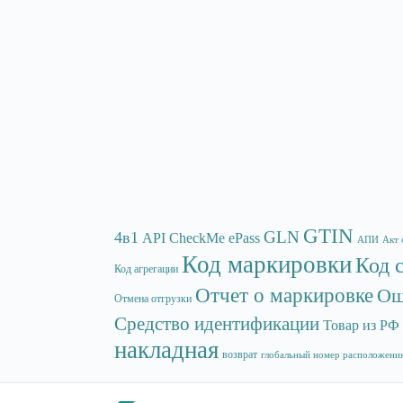
GTIN
GLN
4в1
API
CheckMe
ePass
АПИ
Акт 
Код маркировки
Код 
Код агрегации
Отчет о маркировке
Ош
Отмена отгрузки
Средство идентификации
Товар из РФ
накладная
возврат
глобальный номер расположени