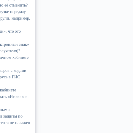
о её отменить?
узке передачу
групп, например,
н», что это
ектронный знак»
олучателя)?
 личном кабинете
варов с кодами
русь в ГИС
кабинете
ать «Итого кол-
нными
и защиты по
гента не налажен