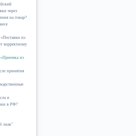
ийский
вки через
ения на товар?
весе
 «Поставки из
ет корректному
 «Приемка из
сле принятия
екарственные
сла и
зки в РФ?
й знак"