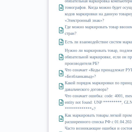
обязательная маркировка компьютер
томографов. Когда можно будет осуще
кодов маркировки на данную товарн
«Электронный знак»?
Где можно маркировать товар ввозим
стран?
Есть ли взаимодействие систем мар
Нужно ли маркировать товар, подл
обязательной маркировке, если он п
производителя РБ?
Что означает «Коды принадлежат РУ
«Белбланкавыд»?
Какой порядок маркировки по прин
давальческого договора?
Что означает ошибка: code: 4001, mess
entity not found: UNP *********, GL
*************»?
Как маркировать товары легкой про
расширенного списка РФ с 01.04.202
Часто возникающие ошибки и состо