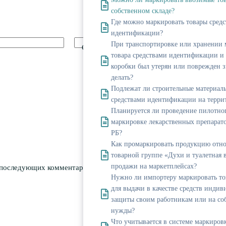
собственном складе?
Где можно маркировать товары сред
идентификации?
При транспортировке или хранении
Сайт
товара средствами идентификации и
коробки был утерян или поврежден з
делать?
Подлежат ли строительные материал
средствами идентификации на терри
Планируется ли проведение пилотног
маркировке лекарственных препарат
РБ?
Как промаркировать продукцию отно
товарной группе «Духи и туалетная 
продажи на маркетплейсах?
я последующих комментариев.
Нужно ли импортеру маркировать то
для выдачи в качестве средств инди
защиты своим работникам или на со
нужды?
Что учитывается в системе маркиро