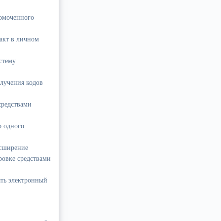
номоченного
акт в личном
истему
лучения кодов
средствами
р одного
асширение
ровке средствами
ать электронный