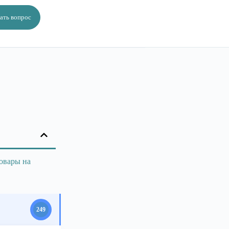
ать вопрос
овары на
249