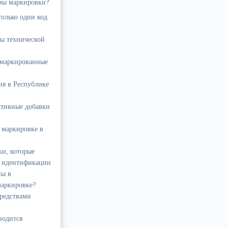
мы маркировки?
только один код
бы технической
омаркированные
ия в Республике
ктивные добавки
 маркировке в
ки, которые
а идентификации
ны в
 маркировке?
средствами
водится