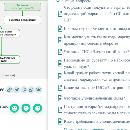
Общие вопросы
Что делать если покупатель вернул то
подлежащий маркировке без СИ или
СИ?
В каком случае считается, что товар
Как можно узнать какие коды марки
предприятия сейчас в обороте?
Что такое ГИС «Электронный знак»?
Необходимо ли субъекту РБ маркиров
упакованную?
Какой график работы технической п
системы маркировки «Электронный 
Какое назначение ГИС «Электронный
ёй:
Что такое уполномоченный склад?
атью
Поступили товары без маркировки, 
самостоятельно заказать коды марки
Какие требования к уполномоченным
Можно ли маркировать ввозимые то