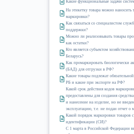
Какие функциональные задачи систе
На этикетку товара можно наносить 
маркировки?
Как связаться со специалистом служ
поддержки?
Можно ли реализовывать товары пр
как остатки?
Кто является субъектом хозяйствован
Беларусь?
Как промаркировать биологически а
(БАД) для отгрузки в РФ?
Какие товары подлежат обязательной
РБ и какие при экспорте на РФ?
Какой срок действия кодов маркиров
предоставлены для создания средств
и нанесение на изделие, но не введе
эксплуатацию, т.е. не подан отчет о
Какой порядок маркировки товаров 
идентификации (СИ)?
С 1 марта в Российской Федерации в