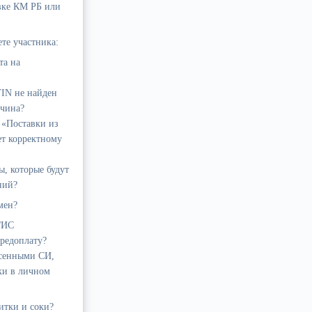
овке КМ РБ или
те участника:
та на
TIN не найден
ичина?
 «Поставки из
ет корректному
, которые будут
ний?
мен?
ГИС
редоплату?
есенными СИ,
ки в личном
итки и соки?