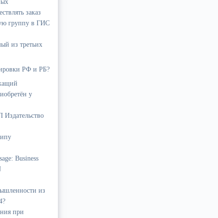
ных
ствлять заказ
ую группу в ГИС
ый из третьих
кировки РФ и РБ?
ежащий
риобретён у
П Издательство
ципу
age: Business
N
мышленности из
4?
яния при