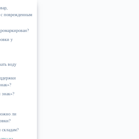
вар,
 с поврежденным
 промаркирован?
ровки у
ать воду
оддержки
знак»?
 знак»?
можно ли
ровки?
 складам?
вары на