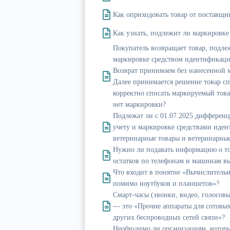
Как оприходовать товар от поставщи
Как узнать, подлежит ли маркировке
Покупатель возвращает товар, подл
маркировке средством идентификаци
Возврат принимаем без нанесенной 
Далее принимается решение товар сп
корректно списать маркируемый това
нет маркировки?
Подлежат ли с 01.07.2025 дифферен
учету и маркировке средствами иде
ветеринарные товары и ветеринарны
Нужно ли подавать информацию о то
остатков по телефонам и машинам в
Что входит в понятие «Вычислител
помимо ноутбуков и планшетов»?
Смарт-часы (звонки, видео, голосовы
— это «Прочие аппараты для сотовых
других беспроводных сетей связи»?
Необходимо ли организациям, которы