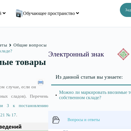
Зад
ий
Обучающее пространство
веты
Общие вопросы
кладе?
Электронный знак
мые товары
Из данной статьи вы узнаете:
м случае, если он
Можно ли маркировать ввозимые т
ных сладов). Перечень
собственном складе?
ии 3 к постановлению
021 № 17
.
Вопросы и ответы