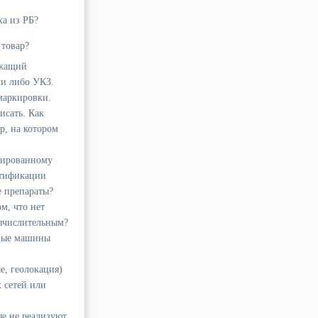
ка из РБ?
 товар?
ежащий
и либо УКЗ.
маркировки.
исать. Как
р, на котором
цированному
нтификации
е препараты?
м, что нет
ычислительным?
ьные машины
е, геолокация)
 сетей или
е не реализуют,