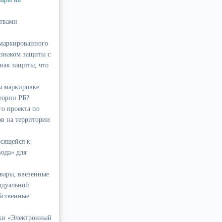
ствами
 маркированного
 знаком защиты с
нак защиты, что
ы маркировке
тории РБ?
о проекта по
ов на территории
сящейся к
вода» для
вары, ввезенные
видуальной
бственные
вки «Электронный