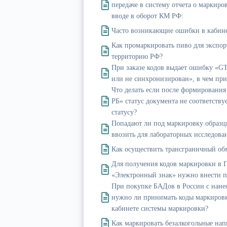
передаче в систему отчета о маркир
вводе в оборот КМ РФ:
Часто возникающие ошибки в кабине
Как промаркировать пиво для экспор
территорию РФ?
При заказе кодов выдает ошибку «G
или не синхронизирован», в чем пр
Что делать если после формирования
РБ» статус документа не соответству
статусу?
Попадают ли под маркировку образцы
ввозить для лабораторных исследова
Как осуществить трансграничный об
Для получения кодов маркировки в 
«Электронный знак» нужно внести п
При покупке БАДов в России с нан
нужно ли принимать коды маркиров
кабинете системы маркировки?
Как маркировать безалкогольные нап