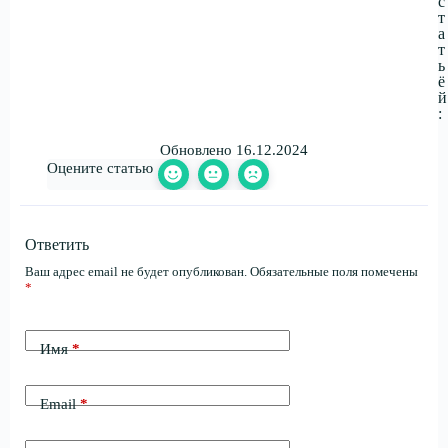
с
т
а
т
ь
ё
й
:
Обновлено 16.12.2024
Оцените статью
Ответить
Ваш адрес email не будет опубликован.
Обязательные поля помечены
*
Имя
*
Email
*