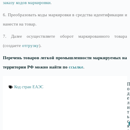
заказу кодов маркировки
.
6. Преобразовать коды маркировки в средства идентификации и
нанести на товар.
7. Далее осуществляете оборот маркированного товара
(создаете
отгрузку
).
Перечень товаров легкой промышленности маркируемых
на
территории РФ
можно найти по
ссылке
.
Код стран ЕАЭС
о
д
е
л
и
т
ь
с
я