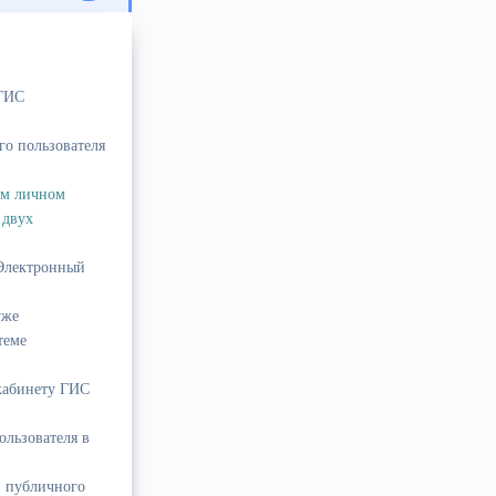
 ГИС
го пользователя
ом личном
 двух
«Электронный
уже
теме
 кабинету ГИС
ользователя в
и публичного