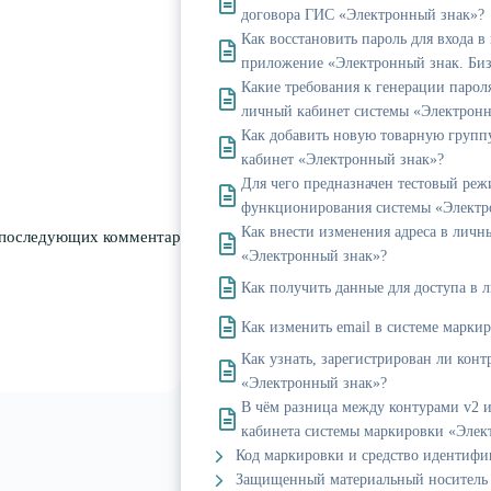
договора ГИС «Электронный знак»?
Как восстановить пароль для входа в
приложение «Электронный знак. Биз
Какие требования к генерации пароля
личный кабинет системы «Электронн
Как добавить новую товарную групп
кабинет «Электронный знак»?
Для чего предназначен тестовый ре
функционирования системы «Электр
Как внести изменения адреса в лич
я последующих комментариев.
«Электронный знак»?
Как получить данные для доступа в 
Как изменить email в системе марки
Как узнать, зарегистрирован ли конт
«Электронный знак»?
В чём разница между контурами v2 и
кабинета системы маркировки «Элек
Код маркировки и средство идентиф
Защищенный материальный носитель