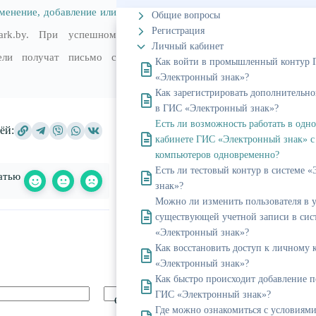
менение, добавление или
Общие вопросы
Регистрация
rk.by. При успешном
Личный кабинет
тели получат письмо с
Как войти в промышленный контур
«Электронный знак»?
Как зарегистрировать дополнительно
в ГИС «Электронный знак»?
Есть ли возможность работать в одн
ёй:
кабинете ГИС «Электронный знак» с
компьютеров одновременно?
Есть ли тестовый контур в системе 
атью
знак»?
Можно ли изменить пользователя в 
существующей учетной записи в сис
«Электронный знак»?
Как восстановить доступ к личному
«Электронный знак»?
Как быстро происходит добавление п
ГИС «Электронный знак»?
Сайт
Где можно ознакомиться с условиям