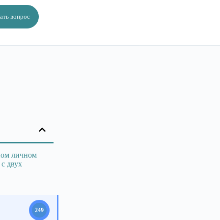
ать вопрос
дном личном
с двух
249