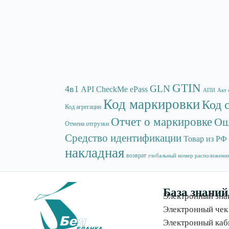
GTIN
GLN
4в1
API
CheckMe
ePass
АПИ
Акт 
Код маркировки
Код 
Код агрегации
Отчет о маркировке
Ош
Отмена отгрузки
Средство идентификации
Товар из РФ
накладная
возврат
глобальный номер расположени
База знаний
Электронный зна
Электронный чек
Электронный каб