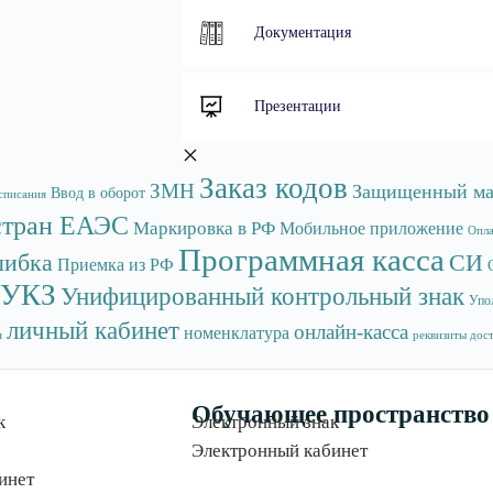
Документация
Презентации
Заказ кодов
ЗМН
Защищенный ма
Ввод в оборот
списания
стран ЕАЭС
Маркировка в РФ
Мобильное приложение
Опла
Программная касса
ибка
СИ
Приемка из РФ
УКЗ
Унифицированный контрольный знак
Упо
личный кабинет
онлайн-касса
номенклатура
я
реквизиты дос
Обучающее пространство
к
Электронный знак
Электронный кабинет
инет