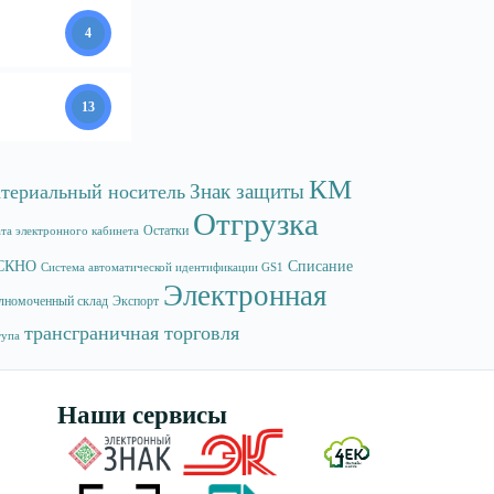
4
13
КМ
Знак защиты
териальный носитель
Отгрузка
Остатки
та электронного кабинета
СКНО
Списание
Система автоматической идентификации GS1
Электронная
лномоченный склад
Экспорт
трансграничная торговля
тупа
Наши сервисы