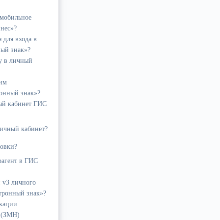
 мобильное
нес»?
 для входа в
ый знак»?
у в личный
жим
онный знак»?
ный кабинет ГИС
личный кабинет?
ровки?
рагент в ГИС
 v3 личного
тронный знак»?
икации
 (ЗМН)