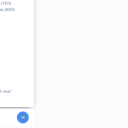
 (УКЗ)
ак (КИЗ)
й знак"
14