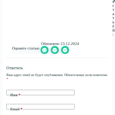
я
с
т
а
т
ь
ё
й
:
Обновлено 23.12.2024
Оцените статью
Ответить
Ваш адрес email не будет опубликован.
Обязательные поля помечены
*
Имя
*
Email
*