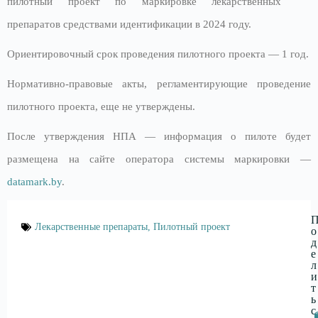
пилотный проект по маркировке лекарственных
препаратов средствами идентификации в 2024 году.
Ориентировочный срок проведения пилотного проекта — 1 год.
Нормативно-правовые акты, регламентирующие проведение
пилотного проекта, еще не утверждены.
После утверждения НПА — информация о пилоте будет
размещена на сайте оператора системы маркировки —
datamark.by
.
Лекарственные препараты
,
Пилотный проект
о
д
е
л
и
т
ь
с