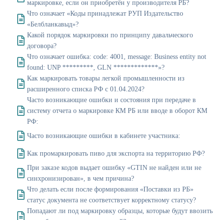
маркировке, если он приобретён у производителя РБ?
Что означает «Коды принадлежат РУП Издательство
«Белбланкавыд»?
Какой порядок маркировки по принципу давальческого
договора?
Что означает ошибка: code: 4001, message: Business entity not
found: UNP *********, GLN *************»?
Как маркировать товары легкой промышленности из
расширенного списка РФ с 01.04.2024?
Часто возникающие ошибки и состояния при передаче в
систему отчета о маркировке КМ РБ или вводе в оборот КМ
РФ:
Часто возникающие ошибки в кабинете участника:
Как промаркировать пиво для экспорта на территорию РФ?
При заказе кодов выдает ошибку «GTIN не найден или не
синхронизирован», в чем причина?
Что делать если после формирования «Поставки из РБ»
статус документа не соответствует корректному статусу?
Попадают ли под маркировку образцы, которые будут ввозить